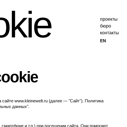
okie
проекты
бюро
контакты
EN
ookie
айте www.kleinewelt.ru (далее — "Сайт"). Политика
льных данных".
смартфоне и т.п.) при посещении сайта. Они помогают