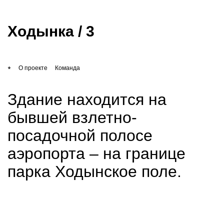
kleinewelt
Ходынка / 3
проекты
О проекте
Команда
бюро
Здание находится на
бывшей взлетно-
контакты
посадочной полосе
аэропорта – на границе
EN
парка Ходынское поле.