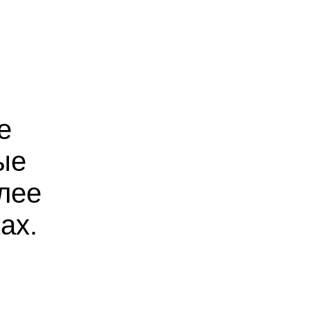
е
ые
лее
ах.