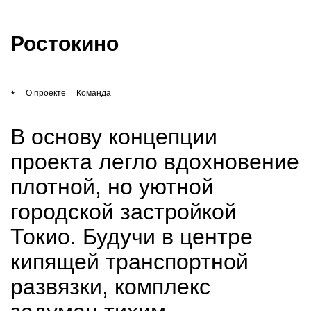
kleinewelt
Ростокино
проекты
О проекте
Команда
бюро
В основу концепции
проекта легло вдохновение
контакты
плотной, но уютной
городской застройкой
EN
Токио. Будучи в центре
кипящей транспортной
развязки, комплекс